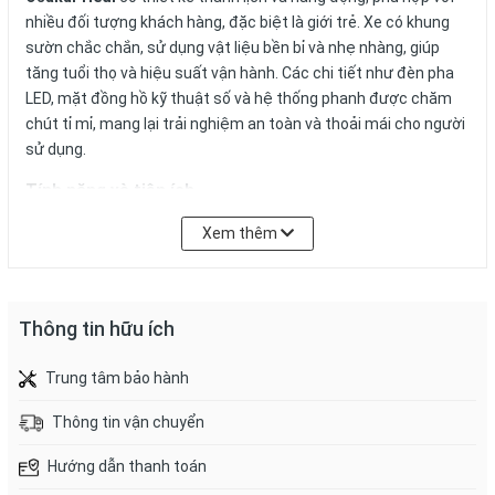
nhiều đối tượng khách hàng, đặc biệt là giới trẻ. Xe có khung
sườn chắc chắn, sử dụng vật liệu bền bỉ và nhẹ nhàng, giúp
tăng tuổi thọ và hiệu suất vận hành. Các chi tiết như đèn pha
LED, mặt đồng hồ kỹ thuật số và hệ thống phanh được chăm
chút tỉ mỉ, mang lại trải nghiệm an toàn và thoải mái cho người
sử dụng.
Tính năng và tiện ích
Osakar Hedi tích hợp nhiều tính năng hiện đại, giúp nâng cao
Xem thêm
trải nghiệm sử dụng:
Đèn LED chiếu sáng
: Hệ thống đèn LED tiết kiệm năng lượng,
cung cấp ánh sáng mạnh mẽ và rõ ràng, tăng cường độ an
Thông tin hữu ích
toàn khi di chuyển vào ban đêm.
Mặt đồng hồ kỹ thuật số
: Hiển thị các thông số như tốc độ,
Trung tâm bảo hành
dung lượng và quãng đường di chuyển một cách rõ ràng và dễ
đọc.
Thông tin vận chuyển
Hệ thống phanh
: Phanh đĩa trước và sau đảm bảo hiệu suất
phanh tốt, tăng cường độ an toàn khi di chuyển trên nhiều loại
Hướng dẫn thanh toán
địa hình.