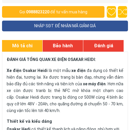
Gọi
0988823220
để tư vấn mua hàng
NHẬP SĐT ĐỂ NHẬN MÃ GIẢM GIÁ
Mô tả chi
Bảo hành
Đánh giá
tiết
ĐÁNH GIÁ TỔNG QUAN XE ĐIỆN OSAKAR HEIDI:
Xe điện Osakar Heidi
là một mẫu
xe điện
đa dụng có thiết kế
hiện đại, tương lai. Xe được trang bị bàn đạp, nhưng vẫn đảm
bảo đầy đủ các tính năng và tiện ích của
xe máy điện
. Hơn nữa
xe còn được tranb bị thẻ NFC mở khóa một chạm cao
cấp. Osakar Heidi được trang bị động cơ 500W cùng 4 bình ắc
quy cỡ lớn 48V - 20Ah, cho quãng đường di chuyển 50 - 70 km,
cùng vận tốc lên tới 40 km/h.
Thiết kế và kiểu dáng
Osakar Hedi
có thiết kế thanh lịch và năng động, phù hợp với