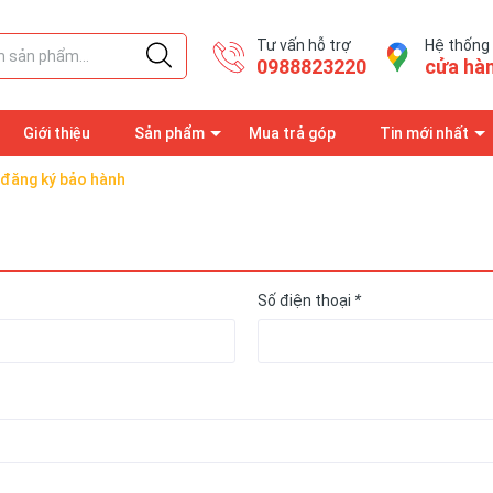
Tư vấn hỗ trợ
Hệ thống
0988823220
cửa hà
Giới thiệu
Sản phẩm
Mua trả góp
Tin mới nhất
 đăng ký bảo hành
Trang thông tin
Số điện thoại
*