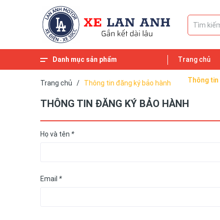
Danh mục sản phẩm
Trang chủ
Xem thêm
HD MOTOR
SAKI MOTOR
ALLY MOTOR
Ắc quy xe điện
Xe đạp điện
Xe máy điện
Xe máy 50cc
Xe ga 50cc
Thông tin
Trang chủ
/
Thông tin đăng ký bảo hành
THÔNG TIN ĐĂNG KÝ BẢO HÀNH
Họ và tên
*
Email
*