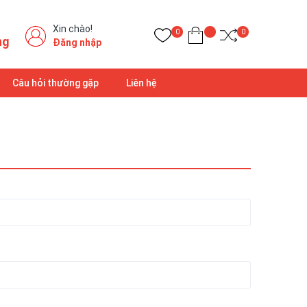
Xin chào!
0
0
ng
Đăng nhập
Câu hỏi thường gặp
Liên hệ