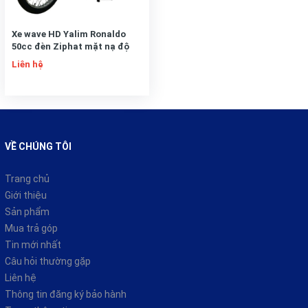
Xe wave HD Yalim Ronaldo
50cc đèn Ziphat mặt nạ độ
Liên hệ
VỀ CHÚNG TÔI
Trang chủ
Giới thiệu
Sản phẩm
Mua trả góp
Tin mới nhất
Câu hỏi thường gặp
Liên hệ
Thông tin đăng ký bảo hành