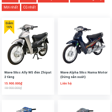
Mới nhất
Cũ nhất
Wave 50cc Ally WS đèn Zhipat
Wave Alpha 50cc Nama Motor
2 tầng
(Dừng sản xuất)
15.900.000₫
Liên hệ
18.900.000₫