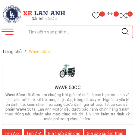
0
0
Trang chủ
/
Wave 50cc
WAVE 50CC
Wave 50cc
rất được ưa chuộng bởi giới trẻ nhất là các bạn học sinh và
sinh viên bởi thiết kế trẻ trung, hiện đại, trông rất bay xe. Ngoài ra yếu tố
ổn định, tiết kiệm nhiên liệu cũng được đánh giá rất cao. Tất cả các sản
phẩm
Wave 50
tại Lan Anh Motor đều được bảo hành chính hãng 3 năm
theo đúng tiêu chuẩn nhà máy, cùng với đó là 9 lượt kiểm tra định kỳ
miễn phí trong vòng 3 năm.
Tên A-Z
Tên Z-A
Giá thấp đến cao
Giá cao xuống thấp