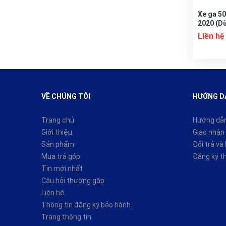
Xe ga 5
2020 (Dừ
Liên hệ
VỀ CHÚNG TÔI
HƯỚNG D
Trang chủ
Hướng dẫ