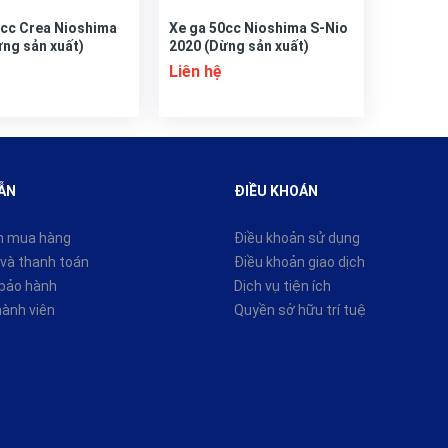
0cc Crea Nioshima
Xe ga 50cc Nioshima S-Nio
ng sản xuất)
2020 (Dừng sản xuất)
Liên hệ
ẪN
ĐIỀU KHOÁN
n mua hàng
Điều khoản sử dụng