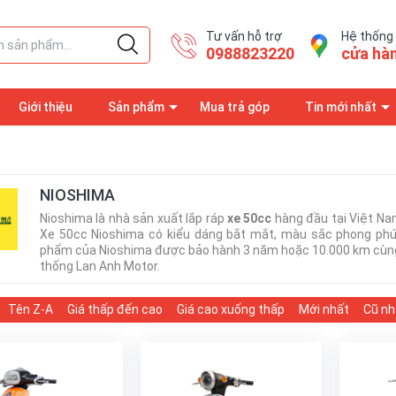
Tư vấn hỗ trợ
Hệ thống
0988823220
cửa hà
Giới thiệu
Sản phẩm
Mua trả góp
Tin mới nhất
 đăng ký bảo hành
Trang thông tin
NIOSHIMA
Nioshima là nhà sản xuất lắp ráp
xe 50cc
hàng đầu tại Việt Nam,
Xe 50cc Nioshima có kiểu dáng bắt mắt, màu sắc phong phú 
phẩm của Nioshima được bảo hành 3 năm hoặc 10.000 km cùng 9 
thống Lan Anh Motor.
Tên Z-A
Giá thấp đến cao
Giá cao xuống thấp
Mới nhất
Cũ nh