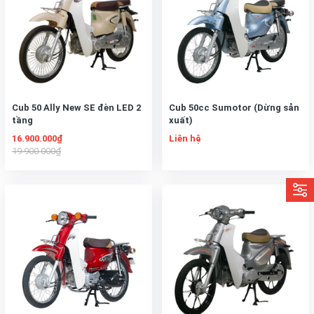
Cub 50 Ally New SE đèn LED 2
Cub 50cc Sumotor (Dừng sản
tầng
xuất)
16.900.000₫
Liên hệ
19.900.000₫