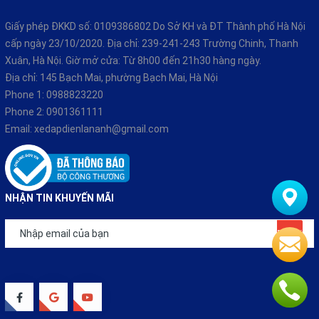
Giấy phép ĐKKD số: 0109386802 Do Sở KH và ĐT Thành phố Hà Nội
cấp ngày 23/10/2020. Địa chỉ: 239-241-243 Trường Chinh, Thanh
Xuân, Hà Nội. Giờ mở cửa: Từ 8h00 đến 21h30 hàng ngày.
Địa chỉ: 145 Bạch Mai, phường Bạch Mai, Hà Nội
Phone 1:
0988823220
Phone 2:
0901361111
Email:
xedapdienlananh@gmail.com
NHẬN TIN KHUYẾN MÃI
Đăng ký