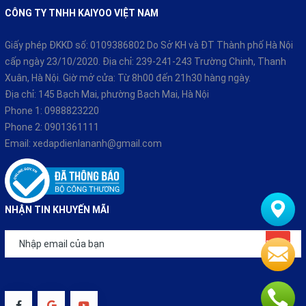
CÔNG TY TNHH KAIYOO VIỆT NAM
Giấy phép ĐKKD số: 0109386802 Do Sở KH và ĐT Thành phố Hà Nội
cấp ngày 23/10/2020. Địa chỉ: 239-241-243 Trường Chinh, Thanh
Xuân, Hà Nội. Giờ mở cửa: Từ 8h00 đến 21h30 hàng ngày.
Địa chỉ: 145 Bạch Mai, phường Bạch Mai, Hà Nội
Phone 1:
0988823220
Phone 2:
0901361111
Email:
xedapdienlananh@gmail.com
NHẬN TIN KHUYẾN MÃI
Đăng ký