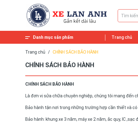
Danh mục sản phẩm
Trang chủ
Xem thêm
HD MOTOR
SAKI MOTOR
ALLY MOTOR
Ắc quy xe điện
Xe đạp điện
Xe máy điện
Xe máy 50cc
Xe ga 50cc
Thông tin
Trang chủ
/
CHÍNH SÁCH BẢO HÀNH
CHÍNH SÁCH BẢO HÀNH
CHÍNH SÁCH BẢO HÀNH
Là đơn vị sửa chữa chuyên nghiệp, chúng tôi mang đến c
Bảo hành tận nơi trong những trường hợp cần thiết và có
Bảo hành: khung xe 3 năm, máy xe 2 năm, ắc quy, IC ,sạc đ