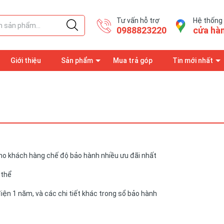
Tư vấn hỗ trợ
Hệ thống
0988823220
cửa hà
Giới thiệu
Sản phẩm
Mua trả góp
Tin mới nhất
 đăng ký bảo hành
Trang thông tin
ho khách hàng chế độ bảo hành nhiều ưu đãi nhất
 thể
iện 1 năm, và các chi tiết khác trong sổ bảo hành