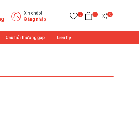
Xin chào!
0
0
ng
Đăng nhập
Câu hỏi thường gặp
Liên hệ