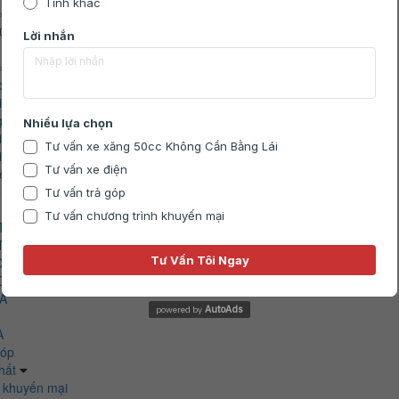
cc
50cc
cc
cc
iện
g Vespa
điện XMEN
iện Gogo
iện
 điện
TOR
TOR
OR
OTOR
A
AutoAds
powered by
A
góp
nhất
n khuyến mại