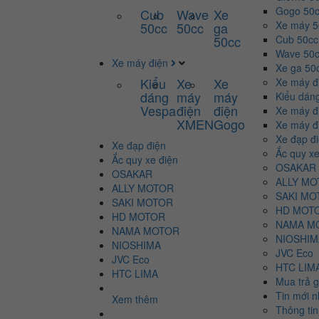
Gogo 50
Cub
Wave
Xe
Xe máy 
50cc
50cc
ga
50cc
Cub 50cc
Wave 50
Xe máy điện
Xe ga 50
Kiểu
Xe
Xe
Xe máy đ
dáng
máy
máy
Kiểu dán
Vespa
điện
điện
Xe máy 
XMEN
Gogo
Xe máy đ
Xe đạp đ
Xe đạp điện
Ắc quy xe
Ắc quy xe điện
OSAKAR
OSAKAR
ALLY MO
ALLY MOTOR
SAKI MO
SAKI MOTOR
HD MOT
HD MOTOR
NAMA M
NAMA MOTOR
NIOSHIM
NIOSHIMA
JVC Eco
JVC Eco
HTC LIM
HTC LIMA
Mua trả 
Tin mới 
Xem thêm
Thông ti