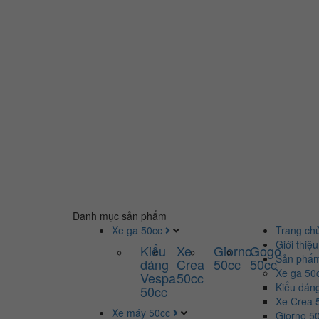
Danh mục sản phẩm
Xe ga 50cc
Trang ch
Giới thiệu
Kiểu
Xe
Giorno
Gogo
Sản phẩ
dáng
Crea
50cc
50cc
Xe ga 50
Vespa
50cc
Kiểu dán
50cc
Xe Crea 
Xe máy 50cc
Giorno 5