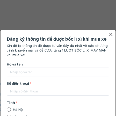
ủ
m
cc
g Vespa 50cc
50cc
0cc