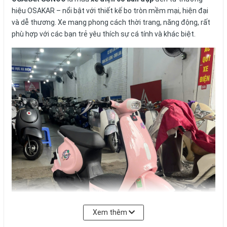
Mô tả chi
Bảo hành
Đánh giá
tiết
Xe Điện OSAKAR SUNOO
OSAKAR SUNOO
là mẫu
xe điện có bàn đạp
đến từ thương
hiệu OSAKAR – nổi bật với thiết kế bo tròn mềm mại, hiện đại
và dễ thương. Xe mang phong cách thời trang, năng động, rất
phù hợp với các bạn trẻ yêu thích sự cá tính và khác biệt.