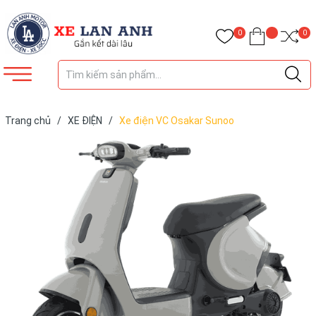
0
0
Trang chủ
/
XE ĐIỆN
/
Xe điện VC Osakar Sunoo