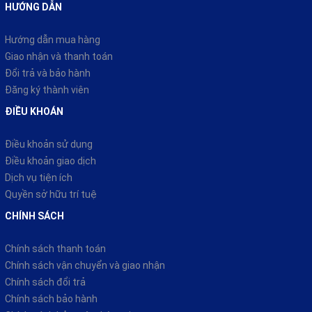
Mua trả góp
Đây là giải pháp cực kỳ tiện lợi cho học sinh, sinh viên thường
Tin mới nhất
xuyên di chuyển quãng đường ngắn mỗi ngày, mà vẫn đảm bảo
Câu hỏi thường gặp
sự chủ động.Bên cạnh đó, xe còn được thiết kế với
chỗ để
Liên hệ
chân rộng rãi
, mang lại cảm giác thoải mái và an toàn khi sử
Thông tin đăng ký bảo hành
dụng, đặc biệt trong những chuyến đi dài. Với những tiện ích
Trang thông tin
thông minh này, SUNOO trở thành lựa chọn lý tưởng cho nhu
cầu di chuyển hàng ngày.
HƯỚNG DẪN
Hướng dẫn mua hàng
Giao nhận và thanh toán
Đổi trả và bảo hành
Đăng ký thành viên
ĐIỀU KHOÁN
Điều khoản sử dụng
Điều khoản giao dịch
Dịch vụ tiện ích
Quyền sở hữu trí tuệ