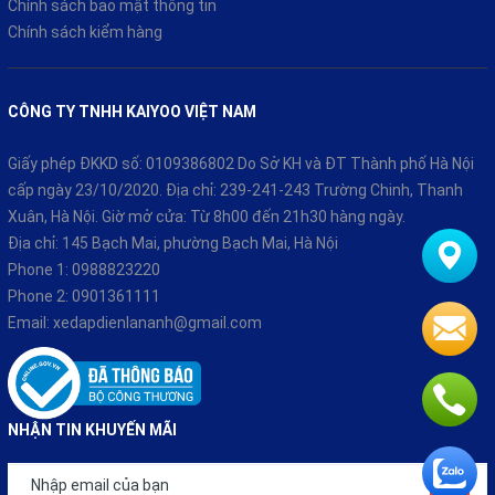
CHÍNH SÁCH
Chính sách thanh toán
Chính sách vận chuyển và giao nhận
Chính sách đổi trả
Chính sách bảo hành
Chính sách bảo mật thông tin
Động Cơ Mạnh Mẽ – Vận Hành Êm, Bền Bỉ
Chính sách kiểm hàng
OSAKAR SUNOO được trang bị
động cơ công suất lên đến
1000W
, cho khả năng vận hành mượt mà, mạnh mẽ và bền bỉ.
Đặc biệt, xe đạt
tiêu chuẩn chống nước IP67
, có thể hoạt
CÔNG TY TNHH KAIYOO VIỆT NAM
động tốt khi
ngập nước sâu 0,5m trong 30 phút
cực kỳ an tâm
khi đi mưa, lội nước hay qua vùng trũng thấp.
Giấy phép ĐKKD số: 0109386802 Do Sở KH và ĐT Thành phố Hà Nội
cấp ngày 23/10/2020. Địa chỉ: 239-241-243 Trường Chinh, Thanh
Xuân, Hà Nội. Giờ mở cửa: Từ 8h00 đến 21h30 hàng ngày.
Địa chỉ: 145 Bạch Mai, phường Bạch Mai, Hà Nội
Phone 1:
0988823220
Phone 2:
0901361111
Email:
xedapdienlananh@gmail.com