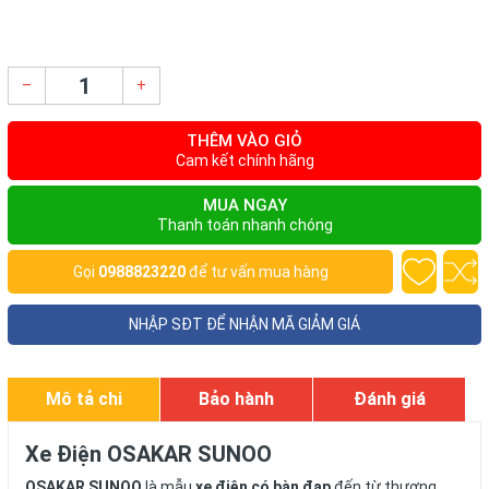
–
+
THÊM VÀO GIỎ
Cam kết chính hãng
MUA NGAY
Thanh toán nhanh chóng
Gọi
0988823220
để tư vấn mua hàng
NHẬP SĐT ĐỂ NHẬN MÃ GIẢM GIÁ