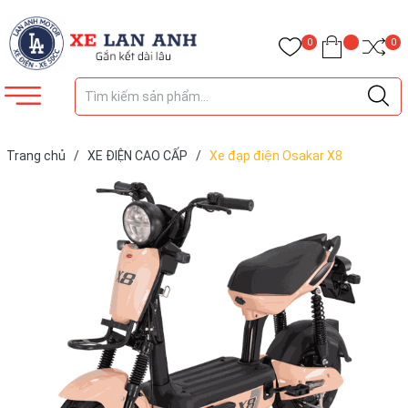
0
0
Trang chủ
/
XE ĐIỆN CAO CẤP
/
Xe đạp điện Osakar X8