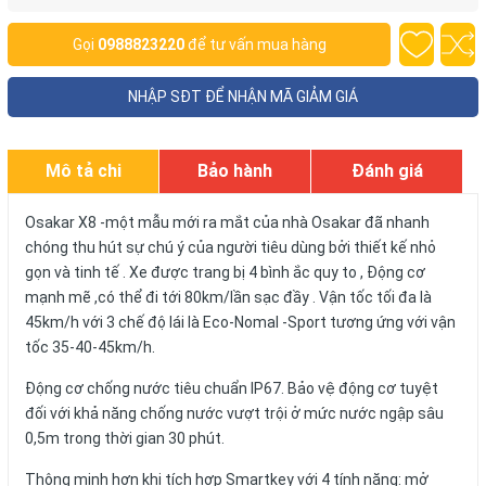
Gọi
0988823220
để tư vấn mua hàng
NHẬP SĐT ĐỂ NHẬN MÃ GIẢM GIÁ
Mô tả chi
Bảo hành
Đánh giá
tiết
Osakar X8 -một mẫu mới ra mắt của nhà Osakar đã nhanh
chóng thu hút sự chú ý của người tiêu dùng bởi thiết kế nhỏ
gọn và tinh tế . Xe được trang bị 4 bình ắc quy to , Động cơ
mạnh mẽ ,có thể đi tới 80km/lần sạc đầy . Vận tốc tối đa là
45km/h với 3 chế độ lái là Eco-Nomal -Sport tương ứng với vận
tốc 35-40-45km/h.
Động cơ chống nước tiêu chuẩn IP67. Bảo vệ động cơ tuyệt
đối với khả năng chống nước vượt trội ở mức nước ngập sâu
0,5m trong thời gian 30 phút.
Thông minh hơn khi tích hợp Smartkey với 4 tính năng: mở