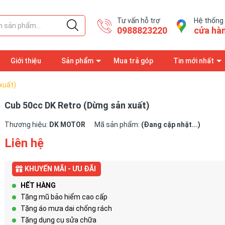
Tư vấn hỗ trợ
Hệ thống
0988823220
cửa hà
Giới thiệu
Sản phẩm
Mua trả góp
Tin mới nhất
 đăng ký bảo hành
Trang thông tin
xuất)
Cub 50cc DK Retro (Dừng sản xuất)
Thương hiệu:
DK MOTOR
Mã sản phẩm:
(Đang cập nhật...)
Liên hệ
KHUYẾN MÃI - ƯU ĐÃI
HẾT HÀNG
Tặng mũ bảo hiểm cao cấp
Tặng áo mưa dai chống rách
Tặng dụng cụ sửa chữa