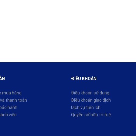
ẪN
ĐIỀU KHOÁN
n mua hàng
Điều khoản sử dụng
và thanh toán
Điều khoản giao dịch
 bảo hành
Dịch vụ tiện ích
hành viên
Quyền sở hữu trí tuệ