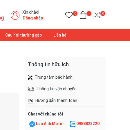
Xin chào!
0
0
ng
Đăng nhập
Câu hỏi thường gặp
Liên hệ
Thông tin hữu ích
Trung tâm bảo hành
Thông tin vận chuyển
Hướng dẫn thanh toán
Chat với chúng tôi
Lan Anh Motor
0988823220