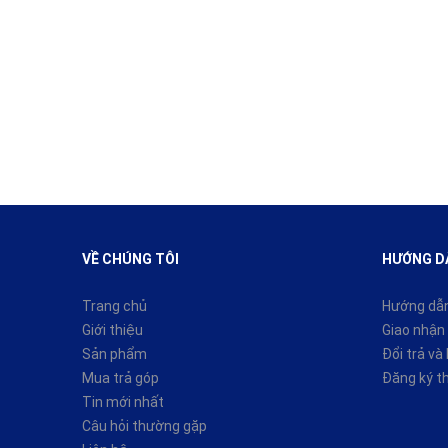
VỀ CHÚNG TÔI
HƯỚNG D
Trang chủ
Hướng dẫ
Giới thiệu
Giao nhận 
Sản phẩm
Đổi trả và
Mua trả góp
Đăng ký t
Tin mới nhất
Câu hỏi thường gặp