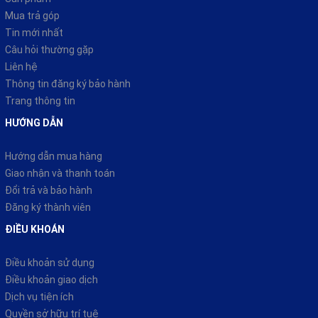
VỀ CHÚNG TÔI
Trang chủ
Giới thiệu
Sản phẩm
Mua trả góp
Tin mới nhất
Câu hỏi thường gặp
Liên hệ
Thông tin đăng ký bảo hành
Trang thông tin
HƯỚNG DẪN
Hướng dẫn mua hàng
Xe Cub 50cc Tiết Kiệm Xăng
Giao nhận và thanh toán
Đổi trả và bảo hành
Cub Ally New 50SE vành đúc dùng động cơ 49.5cc, làm mát
Đăng ký thành viên
bằng không khí, hộp số 4 cấp vào số nhẹ, chạy êm và bền.