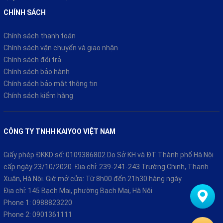
Buồng đốt cải tiến giúp xe vận hành mạnh hơn mà vẫn tiết
ĐIỀU KHOÁN
kiệm. Mức tiêu hao chỉ khoảng 1.7L/100km, đi lại hằng ngày
thoải mái, cả tuần mới cần đổ xăng một lần
Điều khoản sử dụng
Điều khoản giao dịch
Dịch vụ tiện ích
Quyền sở hữu trí tuệ
CHÍNH SÁCH
Chính sách thanh toán
Chính sách vận chuyển và giao nhận
Chính sách đổi trả
Chính sách bảo hành
Chính sách bảo mật thông tin
Chính sách kiểm hàng
CÔNG TY TNHH KAIYOO VIỆT NAM