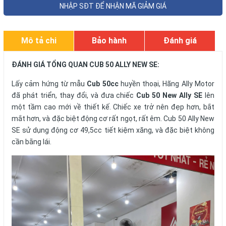
Cam kết chính hãng
MUA NGAY
Thanh toán nhanh chóng
Gọi
0988823220
để tư vấn mua hàng
NHẬP SĐT ĐỂ NHẬN MÃ GIẢM GIÁ
Mô tả chi
Bảo hành
Đánh giá
tiết
ĐÁNH GIÁ TỔNG QUAN CUB 50 ALLY NEW SE:
Lấy cảm hứng từ mẫu
Cub 50cc
huyền thoại, Hãng Ally Motor
đã phát triển, thay đổi, và đưa chiếc
Cub 50 New Ally SE
lên
một tầm cao mới về thiết kế. Chiếc xe trở nên đẹp hơn, bắt
mắt hơn, và đặc biệt động cơ rất ngọt, rất êm. Cub 50 Ally New
SE sử dụng động cơ 49,5cc tiết kiệm xăng, và đặc biệt không
cần bằng lái.