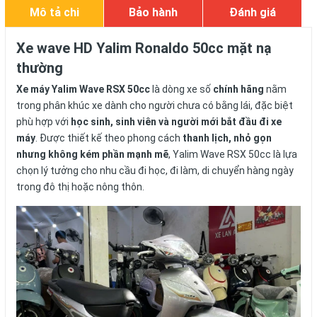
Mô tả chi
Bảo hành
Đánh giá
tiết
Xe wave HD Yalim Ronaldo 50cc mặt nạ
thường
Xe máy Yalim Wave RSX 50cc
là dòng xe số
chính hãng
nằm
trong phân khúc xe dành cho người chưa có bằng lái, đặc biệt
phù hợp với
học sinh, sinh viên và người mới bắt đầu đi xe
máy
. Được thiết kế theo phong cách
thanh lịch, nhỏ gọn
nhưng không kém phần mạnh mẽ
, Yalim Wave RSX 50cc là lựa
chọn lý tưởng cho nhu cầu đi học, đi làm, di chuyển hàng ngày
trong đô thị hoặc nông thôn.