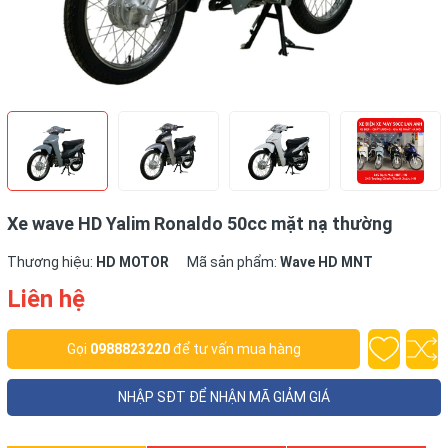
Xe wave HD Yalim Ronaldo 50cc mặt nạ thường
Thương hiệu:
HD MOTOR
Mã sản phẩm:
Wave HD MNT
Liên hệ
Gọi
0988823220
để tư vấn mua hàng
NHẬP SĐT ĐỂ NHẬN MÃ GIẢM GIÁ