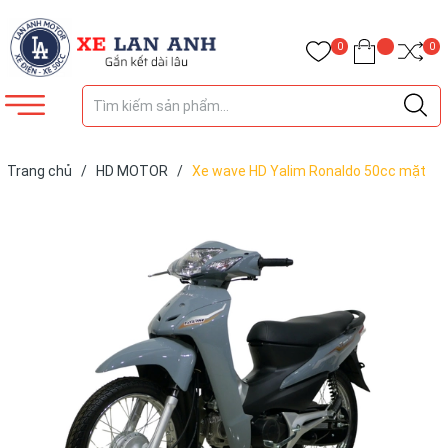
0
0
Trang chủ
/
HD MOTOR
/
Xe wave HD Yalim Ronaldo 50cc mặt
nạ thường