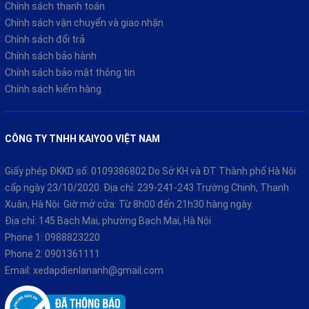
Chính sách thanh toán
Chính sách vận chuyển và giao nhận
3
.
Động cơ mạnh mẽ – Siêu tiết kiệm xăng
Chính sách đổi trả
Trang bị động cơ xăng 4 thì 49,5cc –
không cần bằng lái
. Công
Chính sách bảo hành
suất vừa đủ, vận hành
êm ái, bền bỉ, ổn định ở tốc độ 40–
Chính sách bảo mật thông tin
50km/h
. Tiết kiệm nhiên liệu –
1 lít xăng có thể đi được hơn
Chính sách kiểm hàng
60–70 km.
CÔNG TY TNHH KAIYOO VIỆT NAM
Giấy phép ĐKKD số: 0109386802 Do Sở KH và ĐT Thành phố Hà Nội
cấp ngày 23/10/2020. Địa chỉ: 239-241-243 Trường Chinh, Thanh
Xuân, Hà Nội. Giờ mở cửa: Từ 8h00 đến 21h30 hàng ngày.
Địa chỉ: 145 Bạch Mai, phường Bạch Mai, Hà Nội
Phone 1:
0988823220
Phone 2:
0901361111
Email:
xedapdienlananh@gmail.com