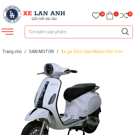
0
0
Trang chủ
/
SAKI MOTOR
/
Xe ga 50cc Saki Milano đèn tròn
2025