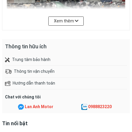
Xem thêm
Thông tin hữu ích
Trung tâm bảo hành
Thông tin vận chuyển
Hướng dẫn thanh toán
Chat với chúng tôi
Lan Anh Motor
0988823220
Thiết kế nổi bật và tinh tế
Tin nổi bật
Xe ga 50cc Saki Ski-Milano
gây ấn tượng ngay từ cái nhìn đầu
tiên với
cụm đèn trước
hình tròn độc đáo, mang lại vẻ ngoài