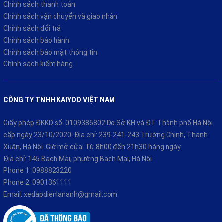
Chính sách thanh toán
Chính sách vận chuyển và giao nhận
Chính sách đổi trả
Động cơ mạnh mẽ, tiết kiệm nhiên liệu
Chính sách bảo hành
Chính sách bảo mật thông tin
Trang bị
động cơ 50cc
mạnh mẽ,
Xe ga 50cc Saki Ski-Milano
Chính sách kiểm hàng
không yêu cầu bằng lái, phù hợp cho mọi đối tượng khách hàng,
từ học sinh, sinh viên đến những người trung niên. Với
tốc độ
tối đa lên tới 50km/h
, xe đảm bảo sự linh hoạt trong việc di
chuyển, đặc biệt là khi đi lại trong các khu đô thị đông đúc.
CÔNG TY TNHH KAIYOO VIỆT NAM
Điểm nổi bật không thể bỏ qua của
Saki-Milano
Schính là
khả
Giấy phép ĐKKD số: 0109386802 Do Sở KH và ĐT Thành phố Hà Nội
năng tiết kiệm nhiên liệu
vượt trội, chỉ tiêu thụ
1.107L/100km
,
cấp ngày 23/10/2020. Địa chỉ: 239-241-243 Trường Chinh, Thanh
giúp người dùng tiết kiệm chi phí trong quá trình sử dụng.
Xuân, Hà Nội. Giờ mở cửa: Từ 8h00 đến 21h30 hàng ngày.
Địa chỉ: 145 Bạch Mai, phường Bạch Mai, Hà Nội
Phone 1:
0988823220
Phone 2:
0901361111
Email:
xedapdienlananh@gmail.com