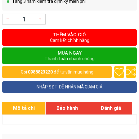
Tặng 3 năm kiểm tra định kỳ miễn phí
–
+
THÊM VÀO GIỎ
Cam kết chính hãng
MUA NGAY
Thanh toán nhanh chóng
Gọi
0988823220
để tư vấn mua hàng
NHẬP SĐT ĐỂ NHẬN MÃ GIẢM GIÁ
Mô tả chi
Bảo hành
Đánh giá
tiết