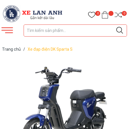
0
0
Trang chủ
/
Xe đạp điện DK Sparta S