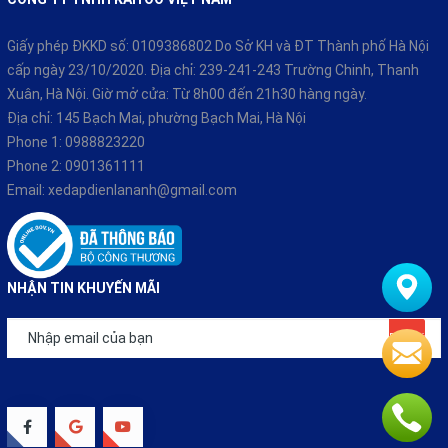
Giấy phép ĐKKD số: 0109386802 Do Sở KH và ĐT Thành phố Hà Nội
cấp ngày 23/10/2020. Địa chỉ: 239-241-243 Trường Chinh, Thanh
Xuân, Hà Nội. Giờ mở cửa: Từ 8h00 đến 21h30 hàng ngày.
Địa chỉ: 145 Bạch Mai, phường Bạch Mai, Hà Nội
Phone 1:
0988823220
Phone 2:
0901361111
Email:
xedapdienlananh@gmail.com
NHẬN TIN KHUYẾN MÃI
Đăng ký