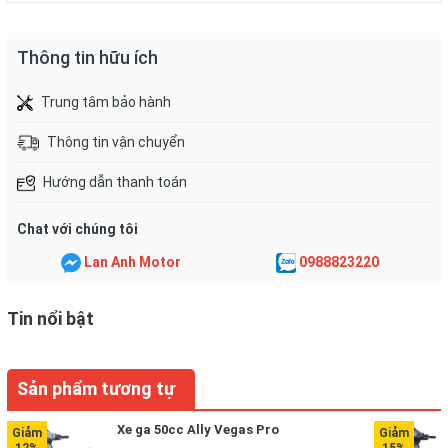
Xem thêm
Thông tin hữu ích
Trung tâm bảo hành
Thông tin vận chuyển
Hướng dẫn thanh toán
Chat với chúng tôi
Xe Điện Có Bàn Đạp Bao Nhiêu Tuổi Được
Lan Anh Motor
0988823220
Đi?