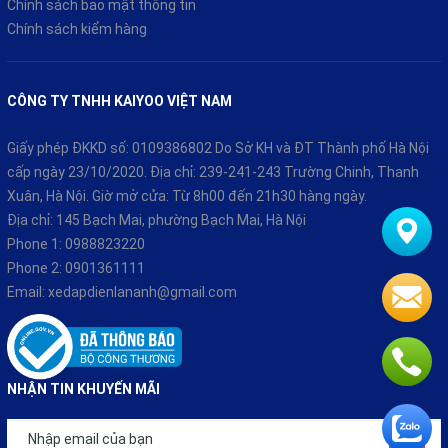
CHÍNH SÁCH
Chính sách thanh toán
Chính sách vận chuyển và giao nhận
Chính sách đổi trả
Chính sách bảo hành
Chính sách bảo mật thông tin
Chính sách kiểm hàng
CÔNG TY TNHH KAIYOO VIỆT NAM
Giấy phép ĐKKD số: 0109386802 Do Sở KH và ĐT Thành phố Hà Nội
cấp ngày 23/10/2020. Địa chỉ: 239-241-243 Trường Chinh, Thanh
Xuân, Hà Nội. Giờ mở cửa: Từ 8h00 đến 21h30 hàng ngày.
Địa chỉ: 145 Bạch Mai, phường Bạch Mai, Hà Nội
Ưu Đãi Khi Mua Xe Điện Tại Lan Anh
Phone 1:
0988823220
- Bảo hành chính hãng lên tới 3 năm, hỗ trợ bảo dưỡng và sửa
Phone 2:
0901361111
chữa nhanh chóng.
Email:
xedapdienlananh@gmail.com