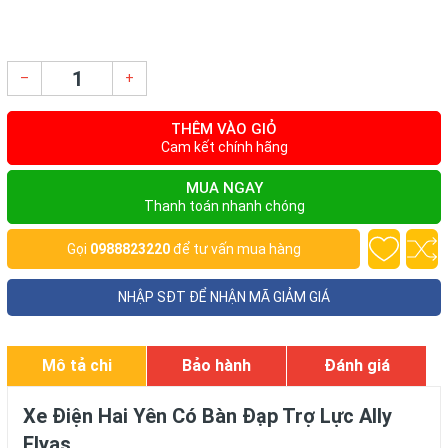
–
+
THÊM VÀO GIỎ
Cam kết chính hãng
MUA NGAY
Thanh toán nhanh chóng
Gọi
0988823220
để tư vấn mua hàng
NHẬP SĐT ĐỂ NHẬN MÃ GIẢM GIÁ