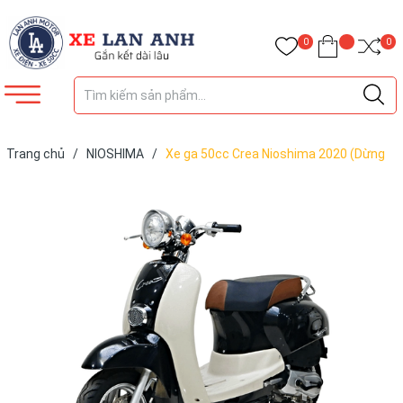
0
0
Trang chủ
/
NIOSHIMA
/
Xe ga 50cc Crea Nioshima 2020 (Dừng
sản xuất)