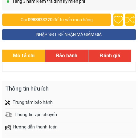
Tặng 3 năm kiểm tra định kỳ miễn phí
Gọi
0988823220
để tư vấn mua hàng
NHẬP SĐT ĐỂ NHẬN MÃ GIẢM GIÁ
Mô tả chi
Bảo hành
Đánh giá
tiết
Thông tin hữu ích
Trung tâm bảo hành
Thông tin vận chuyển
Hướng dẫn thanh toán