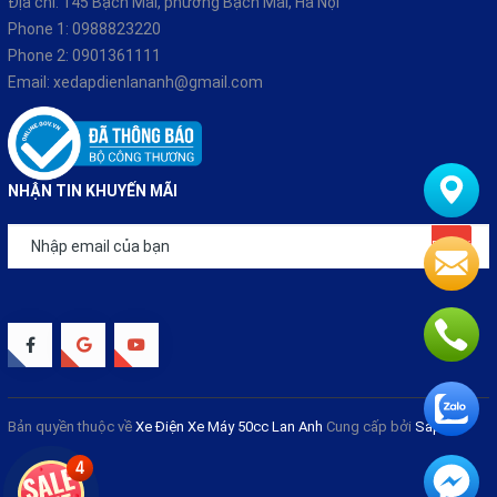
Địa chỉ: 145 Bạch Mai, phường Bạch Mai, Hà Nội
Phone 1:
0988823220
Phone 2:
0901361111
Email:
xedapdienlananh@gmail.com
NHẬN TIN KHUYẾN MÃI
Đăng ký
Bản quyền thuộc về
Xe Điện Xe Máy 50cc Lan Anh
Cung cấp bởi
Sapo
4