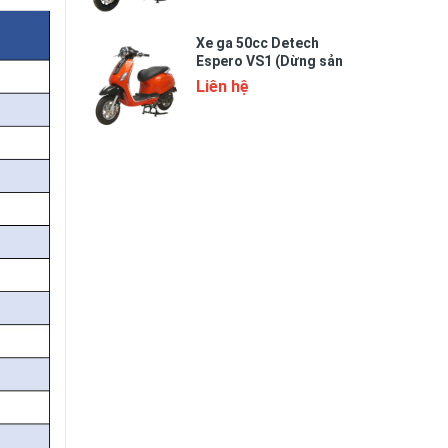
Xe ga 50cc Detech
Espero VS1 (Dừng sản
xuất)
Liên hệ