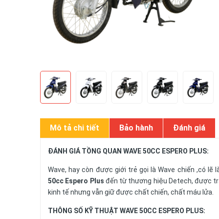
Mô tả chi tiết
Bảo hành
Đánh giá
ĐÁNH GIÁ TỒNG QUAN WAVE 50CC ESPERO PLUS:
Wave, hay còn được giới trẻ gọi là Wave chiến ,có lẽ
50cc Espero Plus
đến từ thương hiệu Detech, được tran
kinh tế nhưng vẫn giữ được chất chiến, chất máu lửa.
THÔNG SỐ KỸ THUẬT WAVE 50CC ESPERO PLUS: