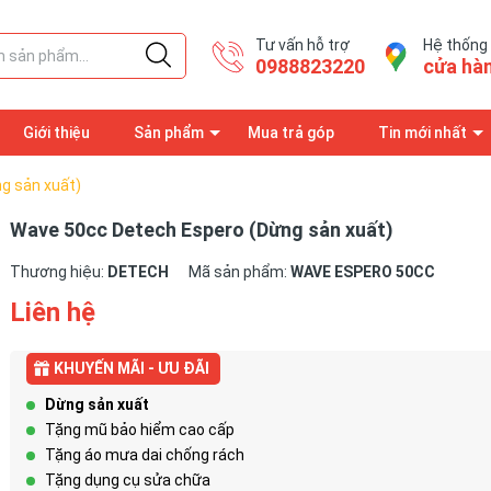
Tư vấn hỗ trợ
Hệ thống
0988823220
cửa hà
Giới thiệu
Sản phẩm
Mua trả góp
Tin mới nhất
 đăng ký bảo hành
Trang thông tin
g sản xuất)
Wave 50cc Detech Espero (Dừng sản xuất)
Thương hiệu:
DETECH
Mã sản phẩm:
WAVE ESPERO 50CC
Liên hệ
KHUYẾN MÃI - ƯU ĐÃI
Dừng sản xuất
Tặng mũ bảo hiểm cao cấp
Tặng áo mưa dai chống rách
Tặng dụng cụ sửa chữa