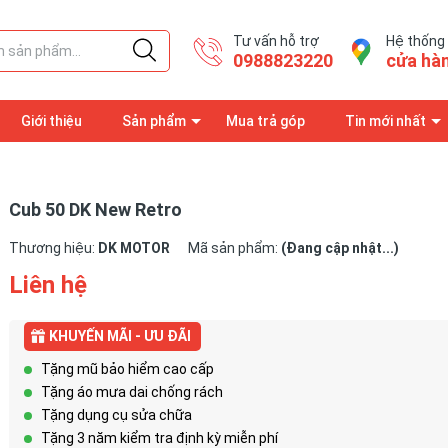
Tư vấn hỗ trợ
Hệ thống
0988823220
cửa hà
Giới thiệu
Sản phẩm
Mua trả góp
Tin mới nhất
 đăng ký bảo hành
Trang thông tin
Cub 50 DK New Retro
Thương hiệu:
DK MOTOR
Mã sản phẩm:
(Đang cập nhật...)
Liên hệ
KHUYẾN MÃI - ƯU ĐÃI
Tặng mũ bảo hiểm cao cấp
Tặng áo mưa dai chống rách
Tặng dụng cụ sửa chữa
Tặng 3 năm kiểm tra định kỳ miễn phí