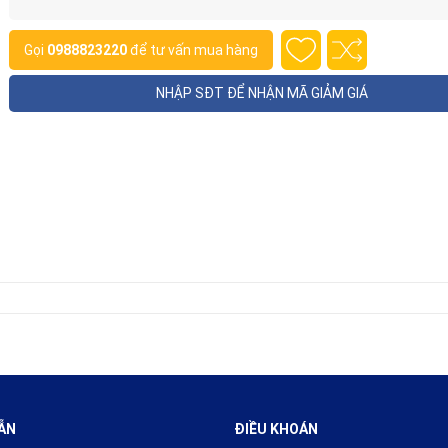
Gọi
0988823220
để tư vấn mua hàng
NHẬP SĐT ĐỂ NHẬN MÃ GIẢM GIÁ
ẪN
ĐIỀU KHOÁN