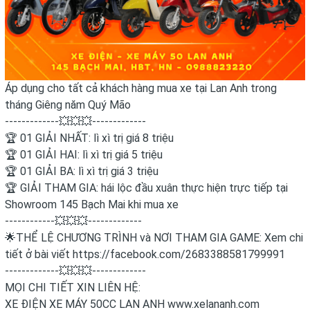
Áp dụng cho tất cả khách hàng mua xe tại Lan Anh trong
tháng Giêng năm Quý Mão
-------------💥💥💥-------------
🏆 01 GIẢI NHẤT: lì xì trị giá 8 triệu
🏆 01 GIẢI HAI: lì xì trị giá 5 triệu
🏆 01 GIẢI BA: lì xì trị giá 3 triệu
🏆 GIẢI THAM GIA: hái lộc đầu xuân thực hiện trực tiếp tại
Showroom 145 Bạch Mai khi mua xe
------------💥💥💥-------------
🌟THỂ LỆ CHƯƠNG TRÌNH và NƠI THAM GIA GAME: ️Xem chi
tiết ở bài viết https://facebook.com/2683388581799991
-------------💥💥💥-------------
MỌI CHI TIẾT XIN LIÊN HỆ:
XE ĐIỆN XE MÁY 50CC LAN ANH www.xelananh.com