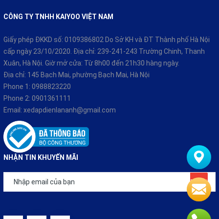
CÔNG TY TNHH KAIYOO VIỆT NAM
Giấy phép ĐKKD số: 0109386802 Do Sở KH và ĐT Thành phố Hà Nội
cấp ngày 23/10/2020. Địa chỉ: 239-241-243 Trường Chinh, Thanh
Xuân, Hà Nội. Giờ mở cửa: Từ 8h00 đến 21h30 hàng ngày.
Địa chỉ: 145 Bạch Mai, phường Bạch Mai, Hà Nội
Phone 1:
0988823220
Phone 2:
0901361111
Email:
xedapdienlananh@gmail.com
NHẬN TIN KHUYẾN MÃI
Đăng ký