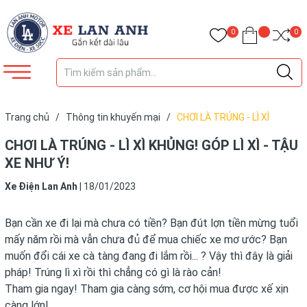
0
0
Trang chủ
/
Thông tin khuyến mại
/
CHƠI LÀ TRÚNG - LÌ XÌ
KHỦNG! GÓP LÌ XÌ - TẬU XE NHƯ Ý!
CHƠI LÀ TRÚNG - LÌ XÌ KHỦNG! GÓP LÌ XÌ - TẬU
XE NHƯ Ý!
Xe Điện Lan Anh
|
18/01/2023
Bạn cần xe đi lại mà chưa có tiền? Bạn đút lợn tiền mừng tuổi
mấy năm rồi mà vẫn chưa đủ để mua chiếc xe mơ ước? Bạn
muốn đổi cái xe cà tàng đang đi lắm rồi... ? Vậy thì đây là giải
pháp! Trúng lì xì rồi thì chẳng có gì là rào cản!
Tham gia ngay! Tham gia càng sớm, cơ hội mua được xế xịn
càng lớn!