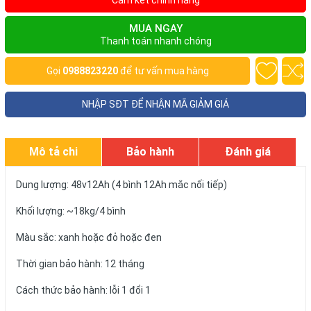
Cam kết chính hãng
MUA NGAY
Thanh toán nhanh chóng
Gọi
0988823220
để tư vấn mua hàng
NHẬP SĐT ĐỂ NHẬN MÃ GIẢM GIÁ
Mô tả chi
Bảo hành
Đánh giá
tiết
Dung lượng: 48v12Ah (4 bình 12Ah mắc nối tiếp)
Khối lượng: ~18kg/4 bình
Màu sắc: xanh hoặc đỏ hoặc đen
Thời gian bảo hành: 12 tháng
Cách thức bảo hành: lỗi 1 đổi 1